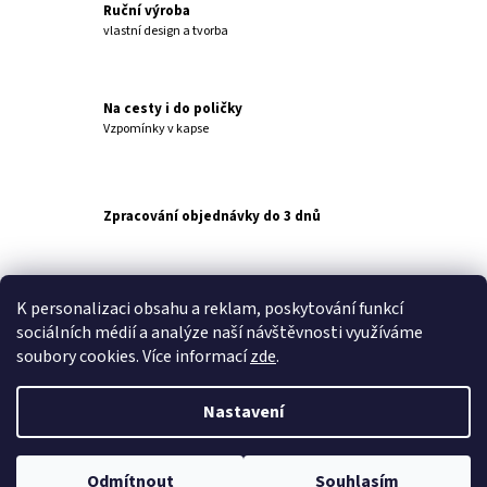
Á
Ruční výroba
D
vlastní design a tvorba
A
C
Í
Na cesty i do poličky
P
Vzpomínky v kapse
R
V
K
Y
Zpracování objednávky do 3 dnů
V
Ý
P
I
S
K personalizaci obsahu a reklam, poskytování funkcí
U
sociálních médií a analýze naší návštěvnosti využíváme
soubory cookies. Více informací
zde
.
Nastavení
Z
Á
© 2026 PINGUINO. Všechna práva vyhrazena.
Upravit
Vytvořil Shoptet
P
Odmítnout
Souhlasím
nastavení cookies