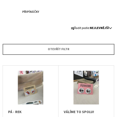
A
J
PŘIPÍNÁČKY
Í
Ř
T
Řadit podle:
NEJLEVNĚJŠÍ
A
?
Z
E
OTEVŘÍT FILTR
N
Í
HLEDAT
P
V
R
Ý
O
P
D
I
U
S
K
P
T
R
PÁ - REK
VÁLÍME TO SPOLU!
Ů
O