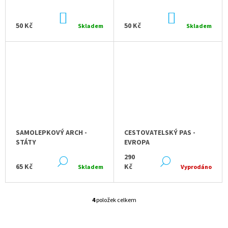
D
DO
DO
U
KOŠÍKU
KOŠÍKU
50 Kč
50 Kč
Skladem
Skladem
K
T
Ů
SAMOLEPKOVÝ ARCH -
CESTOVATELSKÝ PAS -
STÁTY
EVROPA
290
DETAIL
DETAIL
65 Kč
Kč
Skladem
Vyprodáno
4
položek celkem
O
V
L